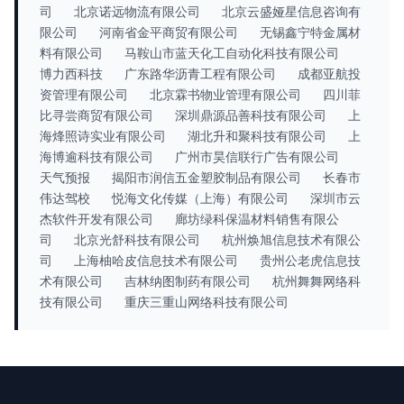
司
北京诺远物流有限公司
北京云盛娅星信息咨询有
限公司
河南省金平商贸有限公司
无锡鑫宁特金属材
料有限公司
马鞍山市蓝天化工自动化科技有限公司
博力西科技
广东路华沥青工程有限公司
成都亚航投
资管理有限公司
北京霖书物业管理有限公司
四川菲
比寻尝商贸有限公司
深圳鼎源品善科技有限公司
上
海烽照诗实业有限公司
湖北升和聚科技有限公司
上
海博逾科技有限公司
广州市昊信联行广告有限公司
天气预报
揭阳市润信五金塑胶制品有限公司
长春市
伟达驾校
悦海文化传媒（上海）有限公司
深圳市云
杰软件开发有限公司
廊坊绿科保温材料销售有限公
司
北京光舒科技有限公司
杭州焕旭信息技术有限公
司
上海柚哈皮信息技术有限公司
贵州公老虎信息技
术有限公司
吉林纳图制药有限公司
杭州舞舞网络科
技有限公司
重庆三重山网络科技有限公司