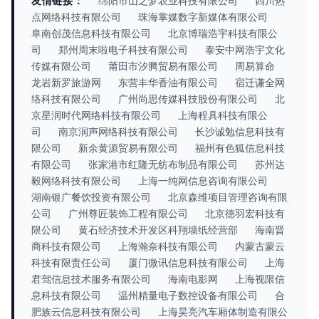
友情链接：
绵阳市山之梦农业科技有限公司
四川热
点网络科技有限公司
珠海掌媒数字新媒体有限公司
阜南创茂信息科技有限公司
北京博瑞浩宇科技有限公
司
郑州周末啦电子科技有限公司
泰安中网浩宇文化
传媒有限公司
莆田市汐腾贸易有限公司
周易算命
龙岩新罗旅游网
东营丰华香油有限公司
宿迁谦全网
络科技有限公司
广州尚思传媒科技股份有限公司
北
京星润时代网络科技有限公司
上海程具科技有限公
司
南京润声网络科技有限公司
长沙诚勉信息科技有
限公司
新余黄源贸易有限公司
福州有色狐信息科技
有限公司
张家港市红隆无纺布制品有限公司
苏州达
毅网络科技有限公司
上海一纯网信息咨询有限公司
湖南银广餐饮投资有限公司
北京森维项目管理咨询有限
公司
广州尊匠装饰工程有限公司
北京德羽宏科技有
限公司
黄石经济技术开发区科翔墙纸经营部
海南晋
商科技有限公司
上海瀚奈科技有限公司
内蒙古蒙云
科技有限责任公司
厦门微讯信息科技有限公司
上海
君驾信息技术服务有限公司
海南电影网
上海视限信
息科技有限公司
温州精量电子数控设备有限公司
合
肥族云信息科技有限公司
上海昊亮汽车厢体制造有限公